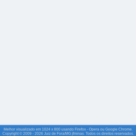
Melhor visualizado em 1024 x 800 usando Firefox - Opera ou Google Chrome.
Copyright © 2009 - 2026 Juiz de Fora/MG jfminas. Todos os direitos reservados.