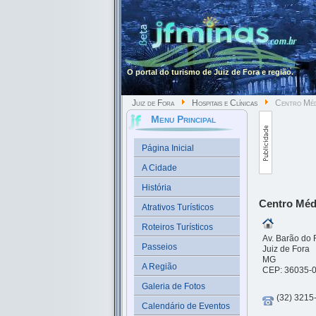
O portal do turismo de Juiz de Fora e região.
Juiz de Fora
Hospitais e Clínicas
Centro Méd
Menu Principal
Página Inicial
A Cidade
História
Centro Méd
Atrativos Turísticos
Roteiros Turísticos
Av. Barão do 
Passeios
Juiz de Fora
MG
A Região
CEP: 36035-
Galeria de Fotos
(32) 3215
Calendário de Eventos