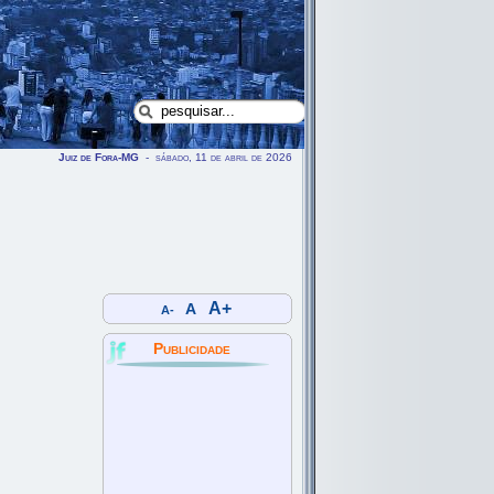
Juiz de Fora-MG
- sábado, 11 de abril de 2026
A+
A
A-
Publicidade