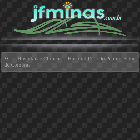
Hospitais e Clínicas
Hospital Dr João Penido-Setor
de Compras