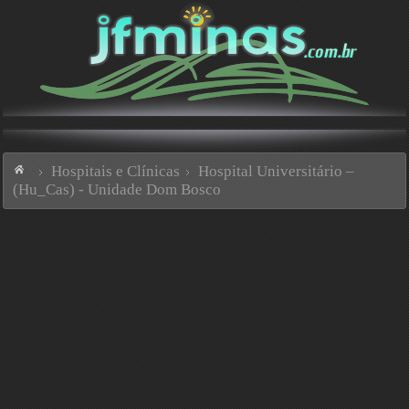
Hospitais e Clínicas
Hospital Universitário –
(Hu_Cas) - Unidade Dom Bosco