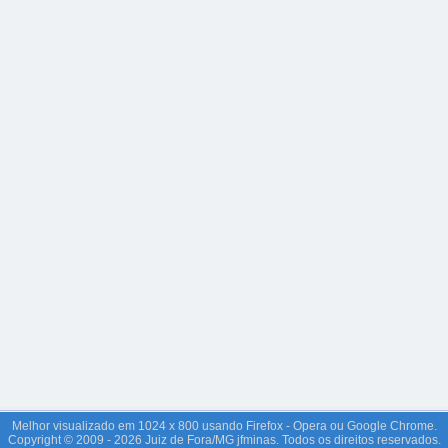
Melhor visualizado em 1024 x 800 usando Firefox - Opera ou Google Chrome.
Copyright © 2009 - 2026 Juiz de Fora/MG jfminas. Todos os direitos reservados.