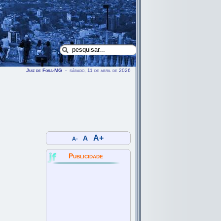
Juiz de Fora-MG
- sábado, 11 de abril de 2026
A+
A
A-
Publicidade