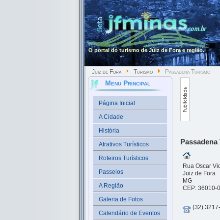
O portal do turismo de Juiz de Fora e região.
Juiz de Fora
Turismo
Passadena Turismo
Menu Principal
Página Inicial
A Cidade
História
Passadena 
Atrativos Turísticos
Roteiros Turísticos
Rua Oscar Vid
Passeios
Juiz de Fora
MG
A Região
CEP: 36010-
Galeria de Fotos
(32) 3217
Calendário de Eventos