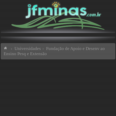
Universidades
Fundação de Apoio e Desenv ao
Ensino Pesq e Extensão