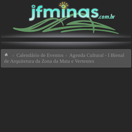
Calendário de Eventos
Agenda Cultural - I Bienal
de Arquitetura da Zona da Mata e Vertentes