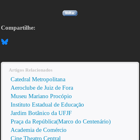
Compartilhe:
Artigos Relacionados
Catedral Metropolitana
Aeroclube de Juiz de Fora
Museu Mariano Procópio
Instituto Estadual de Educação
Jardim Botânico da UFJF
Praça da República(Marco do Centenário)
Academia de Comércio
Cine Theatro Central