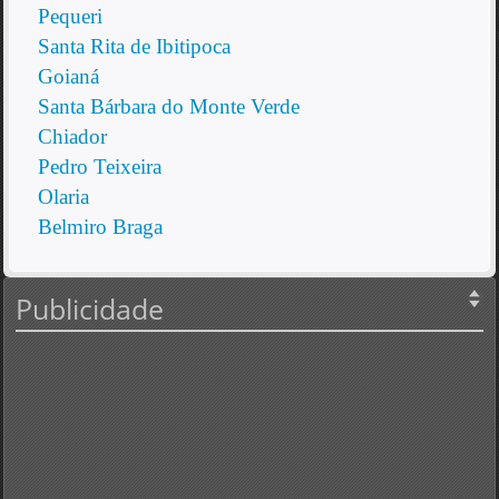
Pequeri
Santa Rita de Ibitipoca
Goianá
Santa Bárbara do Monte Verde
Chiador
Pedro Teixeira
Olaria
Belmiro Braga
Publicidade