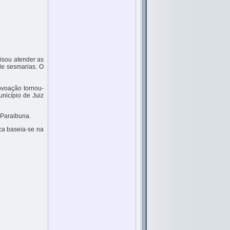
isou atender as
de sesmarias. O
ovoação tornou-
unicípio de Juiz
 Paraibuna.
ca baseia-se na