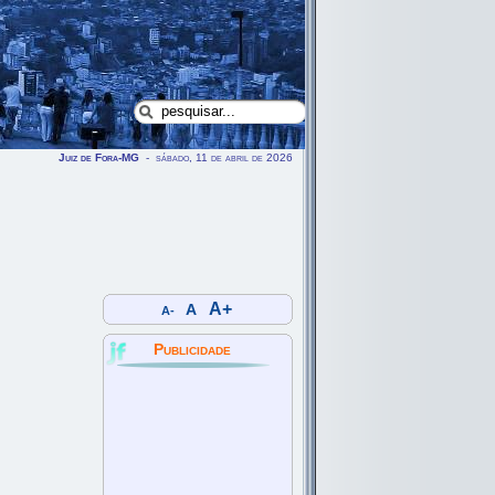
Juiz de Fora-MG
- sábado, 11 de abril de 2026
A+
A
A-
Publicidade