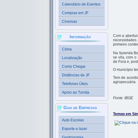
Calendário de Eventos
Compras em JF
Cinemas
Com a abertur
Informação
necessidades 
primeiro conte
Clima
Na fazenda Bo
se vila, com o
Localização
de Fora e, po
Como Chegar
O município te
Distâncias de JF
Tem de acordo
agropecuária.
Telefones Úteis
Apoio ao Turista
Fonte: IBGE
Guia de Empresas
Tempo em Sim
Auto Escolas
Esporte e lazer
Gastronomia