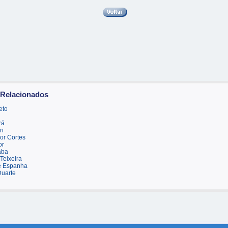
 Relacionados
eto
rá
ri
or Cortes
or
aba
Teixeira
e Espanha
Duarte