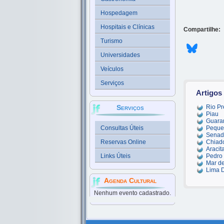
Hospedagem
Hospitais e Clínicas
Compartilhe:
Turismo
Universidades
Veículos
Serviços
Artigos
Serviços
Rio Pr
Piau
Guara
Consultas Úteis
Peque
Senad
Reservas Online
Chiad
Aracit
Links Úteis
Pedro 
Mar d
Lima 
Agenda Cultural
Nenhum evento cadastrado.