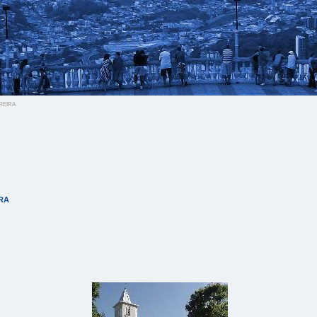
reira
ra