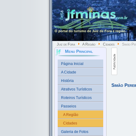
O portal do turismo de Juiz de Fora e região.
Juiz de Fora
A Região
Cidades
Simão Pe
Menu Principal
Página Inicial
A Cidade
História
Simão Perei
Atrativos Turísticos
Roteiros Turísticos
Passeios
A Região
Cidades
Galeria de Fotos