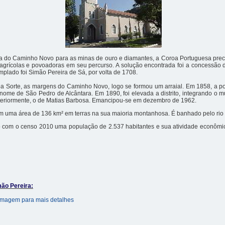
a do Caminho Novo para as minas de ouro e diamantes, a Coroa Portuguesa prec
agrícolas e povoadoras em seu percurso. A solução encontrada foi a concessão 
mplado foi Simão Pereira de Sá, por volta de 1708.
a Sorte, as margens do Caminho Novo, logo se formou um arraial. Em 1858, a p
 nome de São Pedro de Alcântara. Em 1890, foi elevada a distrito, integrando o m
steriormente, o de Matias Barbosa. Emancipou-se em dezembro de 1962.
m uma área de 136 km² em terras na sua maioria montanhosa. É banhado pelo rio
 com o censo 2010 uma população de 2.537 habitantes e sua atividade econômi
ão Pereira: