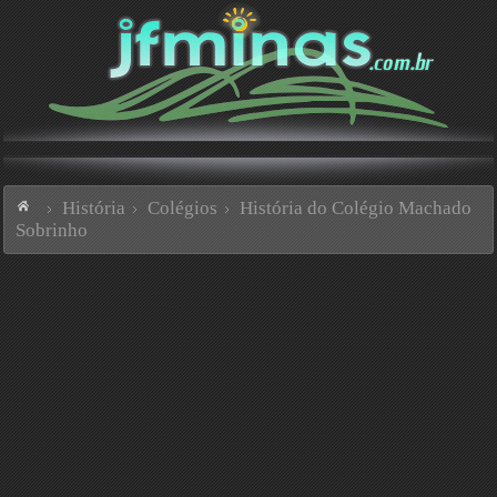
História
Colégios
História do Colégio Machado
Sobrinho