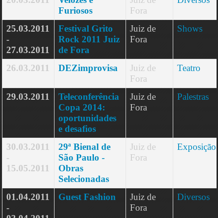
Furiosos
Fora
25.03.2011
Festival Grito
Juiz de
Shows
-
Rock 2011 Juiz
Fora
27.03.2011
de Fora
26.03.2011
DEZimprovisa
Juiz de
Teatro
Fora
29.03.2011
Teleconferência
Juiz de
Palestras
Copa 2014:
Fora
oportunidades
e desafios
30.03.2011
29ª Bienal de
Juiz de
Exposição
-
São Paulo -
Fora
15.05.2011
Obras
Selecionadas
01.04.2011
Guest Fashion
Juiz de
Diversos
-
Fora