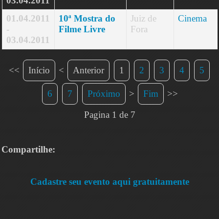
03.04.2011
01.04.2011
10ª Mostra do
Juiz de
Cinema
-
Filme Livre
Fora
03.04.2011
<<
Início
<
Anterior
1
2
3
4
5
6
7
Próximo
>
Fim
>>
Pagina 1 de 7
Compartilhe:
Cadastre seu evento aqui gratuitamente