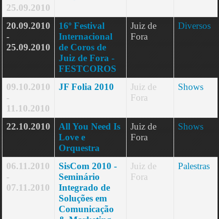
25.09.2010
20.09.2010
16º Festival
Juiz de
Diversos
-
Internacional
Fora
25.09.2010
de Coros de
Juiz de Fora -
FESTCOROS
09.10.2010
JF Folia 2010
Juiz de
Shows
-
Fora
11.10.2010
22.10.2010
All You Need Is
Juiz de
Shows
Love e
Fora
Orquestra
06.11.2010
SisCom 2010 -
Juiz de
Palestras
-
Seminário
Fora
07.11.2010
Integrado de
Soluções em
Comunicação