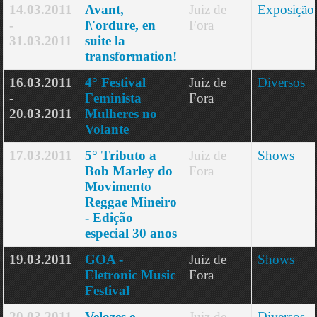
14.03.2011
Avant,
Juiz de
Exposição
-
l\'ordure, en
Fora
31.03.2011
suite la
transformation!
16.03.2011
4° Festival
Juiz de
Diversos
-
Feminista
Fora
20.03.2011
Mulheres no
Volante
17.03.2011
5° Tributo a
Juiz de
Shows
Bob Marley do
Fora
Movimento
Reggae Mineiro
- Edição
especial 30 anos
19.03.2011
GOA -
Juiz de
Shows
Eletronic Music
Fora
Festival
20.03.2011
Velozes e
Juiz de
Diversos