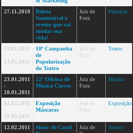
& Marketing
27.11.2010
Beleza
Juiz de
Palestras
Sustentável o
Fora
evento que vai
mudar sua
vida!
13.01.2011
10ª Campanha
Juiz de
Teatro
-
de
Fora
13.02.2011
Popularização
do Teatro
23.01.2011
22ª Oficina de
Juiz de
Música
-
Música Cinves
Fora
28.01.2011
01.02.2011
Exposição
Juiz de
Exposição
-
Máscaras
Fora
27.02.2011
12.02.2011
Show de Carol
Juiz de
Shows