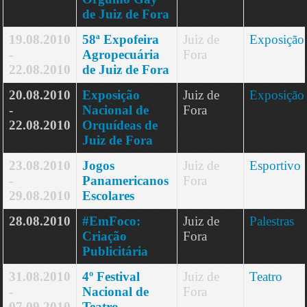
de Juiz de Fora
19.08.2010
58ª Expofeira
Juiz de
Exposição
-
Agropecuária
Fora
22.08.2010
de Juiz de Fora
20.08.2010
Exposição
Juiz de
Exposição
-
Nacional de
Fora
22.08.2010
Orquídeas de
Juiz de Fora
23.08.2010
Jogos
Juiz de
Esportivo
-
Panamericanos
Fora
29.08.2010
Escolares
28.08.2010
#EmFoco:
Juiz de
Palestras
Criação
Fora
Publicitária
31.08.2010
4º Festival
Juiz de
Teatro
-
Nacional de
Fora
07.09.2010
Teatro