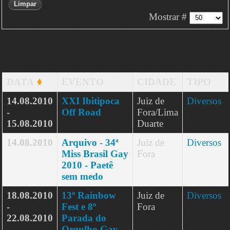
Limpar
Mostrar #
DATA
EVENTO
CIDADE
TIPO
14.08.2010
XXI Ibitipoca
Juiz de
Diversos
-
Off Road
Fora/Lima
15.08.2010
Duarte
14.08.2010
Arquivo - 34ª
Juiz de
Diversos
Miss Brasil Gay
Fora
2010 - Paetê
sem medo
18.08.2010
13º Rainbow
Juiz de
Diversos
-
Fest e 8º
Fora
22.08.2010
Parada do
Orgulho Gay