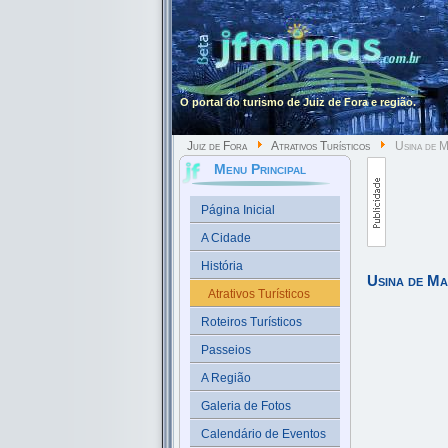
O portal do turismo de Juiz de Fora e região.
Juiz de Fora
Atrativos Turísticos
Usina de M
Menu Principal
Página Inicial
A Cidade
História
Usina de M
Atrativos Turísticos
Roteiros Turísticos
Passeios
A Região
Galeria de Fotos
Calendário de Eventos