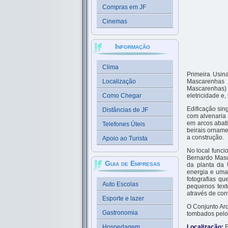
Compras em JF
Cinemas
Informação
Clima
Primeira Usina
Localização
Mascarenhas 
Mascarenhas) e
Como Chegar
eletricidade e
Edificação sin
Distâncias de JF
com alvenaria
em arcos abati
Telefones Úteis
beirais ornam
a construção.
Apoio ao Turista
No local func
Bernardo Masca
Guia de Empresas
da planta da 
energia e uma
fotografias q
Auto Escolas
pequenos text
através de con
Esporte e lazer
O Conjunto Arq
Gastronomia
tombados pelo 
Hospedagem
Localização:
E