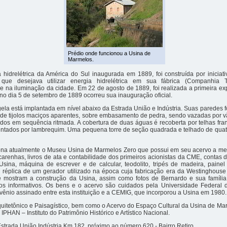
Prédio onde funcionou a Usina de
Marmelos.
 hidrelétrica da América do Sul inaugurada em 1889, foi construída por iniciat
que desejava utilizar energia hidrelétrica em sua fábrica (Companhia T
 na iluminação da cidade. Em 22 de agosto de 1889, foi realizada a primeira ex
, no dia 5 de setembro de 1889 ocorreu sua inauguração oficial.
gela está implantada em nível abaixo da Estrada União e Indústria. Suas paredes 
 de tijolos maciços aparentes, sobre embasamento de pedra, sendo vazadas por 
dos em sequência ritmada. A cobertura de duas águas é recoberta por telhas fra
entados por lambrequim. Uma pequena torre de seção quadrada e telhado de qua
iona atualmente o Museu Usina de Marmelos Zero que possui em seu acervo a mes
renhas, livros de ata e contabilidade dos primeiros acionistas da CME, contas d
Usina, máquina de escrever e de calcular, teodolito, tripés de madeira, painel
 réplica de um gerador utilizado na época cuja fabricação era da Westinghouse
ue mostram a construção da Usina, assim como fotos de Bernardo e sua famíli
os informativos. Os bens e o acervo são cuidados pela Universidade Federal 
vênio assinado entre esta instituição e a CEMIG, que incorporou a Usina em 1980.
uitetônico e Paisagístico, bem como o Acervo do Espaço Cultural da Usina de Ma
IPHAN – Instituto do Patrimônio Histórico e Artístico Nacional.
strada União Indústria Km 182, próximo ao número 620 - Bairro Retiro.