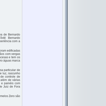
iva de Bernardo
êxtil Bernardo
periência com a
foram edificadas
vãos com vergas
ncesas e tem os
tro águas marca
a particular de
e luz, rascunho
 de controle de
 além de várias
a e painéis com
de Juiz de Fora
rmelos Zero são