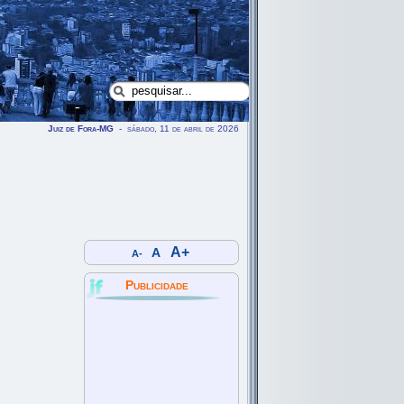
Juiz de Fora-MG
- sábado, 11 de abril de 2026
A+
A
A-
Publicidade