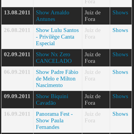
Fora
13.08.2011
Show Arnaldo
Juiz de
Shows
Antunes
Fora
26.08.2011
Show Lulu Santos
Juiz de
Shows
- Privilège Canta
Fora
Especial
02.09.2011
Show Nx Zero
Juiz de
Shows
CANCELADO
Fora
06.09.2011
Show Padre Fábio
Juiz de
Shows
de Melo e Milton
Fora
Nascimento
09.09.2011
Show Biquini
Juiz de
Shows
Cavadão
Fora
16.09.2011
Panorama Fest -
Juiz de
Shows
Show Paula
Fora
Fernandes