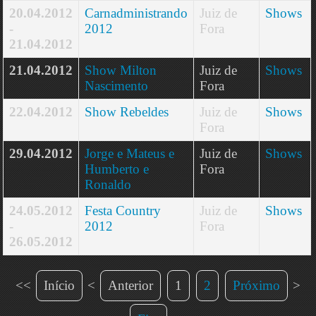
20.04.2012
Carnadministrando
Juiz de
Shows
-
2012
Fora
21.04.2012
21.04.2012
Show Milton
Juiz de
Shows
Nascimento
Fora
22.04.2012
Show Rebeldes
Juiz de
Shows
Fora
29.04.2012
Jorge e Mateus e
Juiz de
Shows
Humberto e
Fora
Ronaldo
24.05.2012
Festa Country
Juiz de
Shows
-
2012
Fora
26.05.2012
<<
Início
<
Anterior
1
2
Próximo
>