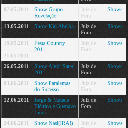
07.05.2011
Show Grupo
Juiz de
Shows
Revelação
Fora
13.05.2011
Show Kid Abelha
Juiz de
Shows
Fora
19.05.2011
Festa Country
Juiz de
Shows
-
2011
Fora
21.05.2011
26.05.2011
Show Almir Sater
Juiz de
Shows
2011
Fora
03.06.2011
Show Paralamas
Juiz de
Shows
do Sucesso
Fora
12.06.2011
Jorge & Mateus
Juiz de
Shows
Elétrico e Gusttavo
Fora
Lima
24.06.2011
Show Nasi(IRA!)
Juiz de
Shows