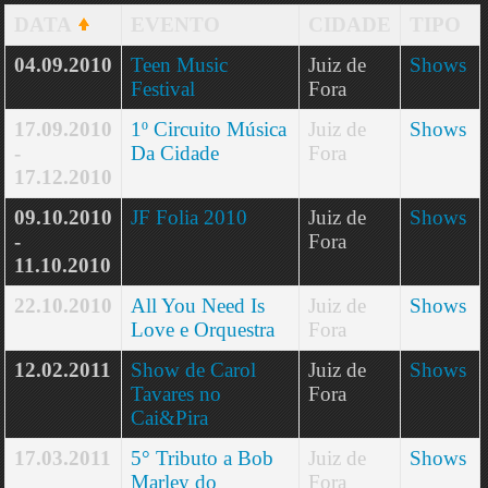
DATA
EVENTO
CIDADE
TIPO
04.09.2010
Teen Music
Juiz de
Shows
Festival
Fora
17.09.2010
1º Circuito Música
Juiz de
Shows
-
Da Cidade
Fora
17.12.2010
09.10.2010
JF Folia 2010
Juiz de
Shows
-
Fora
11.10.2010
22.10.2010
All You Need Is
Juiz de
Shows
Love e Orquestra
Fora
12.02.2011
Show de Carol
Juiz de
Shows
Tavares no
Fora
Cai&Pira
17.03.2011
5° Tributo a Bob
Juiz de
Shows
Marley do
Fora