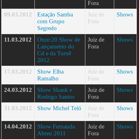
Fora
09.03.2012
Estação Samba
Juiz de
Shows
com Grupo
Fora
Segredo
11.03.2012
Onze:20 Show de
Juiz de
Shows
Lançamento do
Fora
Cd e da Turnê
2012
17.03.2012
Show Elba
Juiz de
Shows
Ramalho
Fora
24.03.2012
Show Skank e
Juiz de
Shows
Rodrigo Santos
Fora
31.03.2012
Show Michel Teló
Juiz de
Shows
Fora
14.04.2012
Show Fernanda
Juiz de
Shows
Abreu 2011
Fora