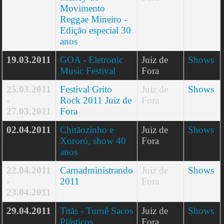
Movimento
Reggae Mineiro -
Edição especial 30
anos
19.03.2011
GOA - Eletronic
Juiz de
Shows
Music Festival
Fora
25.03.2011
Festival Grito
Juiz de
Shows
-
Rock 2011 Juiz de
Fora
27.03.2011
Fora
02.04.2011
Chitãozinho e
Juiz de
Shows
Xororó, show 40
Fora
anos
22.04.2011
Carnadministrando
Juiz de
Shows
-
2011
Fora
23.04.2011
29.04.2011
Titãs - Turnê Sacos
Juiz de
Shows
Plásticos
Fora