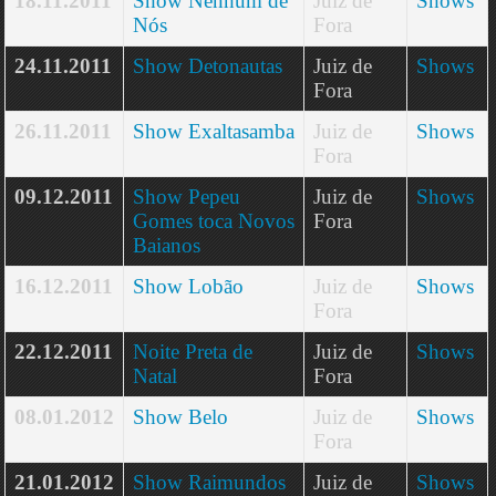
18.11.2011
Show Nenhum de
Juiz de
Shows
Nós
Fora
24.11.2011
Show Detonautas
Juiz de
Shows
Fora
26.11.2011
Show Exaltasamba
Juiz de
Shows
Fora
09.12.2011
Show Pepeu
Juiz de
Shows
Gomes toca Novos
Fora
Baianos
16.12.2011
Show Lobão
Juiz de
Shows
Fora
22.12.2011
Noite Preta de
Juiz de
Shows
Natal
Fora
08.01.2012
Show Belo
Juiz de
Shows
Fora
21.01.2012
Show Raimundos
Juiz de
Shows