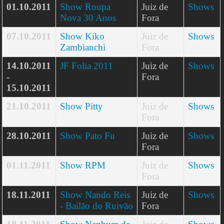
01.10.2011
Show Roupa
Juiz de
Shows
Nova 30 Anos
Fora
07.10.2011
Show Kiko
Juiz de
Shows
Zambianchi
Fora
14.10.2011
JF Folia 2011
Juiz de
Shows
-
Fora
15.10.2011
21.10.2011
Show Pitty
Juiz de
Shows
Fora
28.10.2011
Show Pato Fu
Juiz de
Shows
Fora
01.11.2011
Show RPM
Juiz de
Shows
Fora
18.11.2011
Show Nando Reis
Juiz de
Shows
- Bailão do Ruivão
Fora